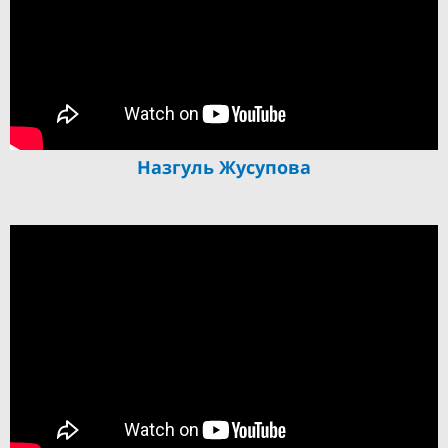
Назгуль Жусупова