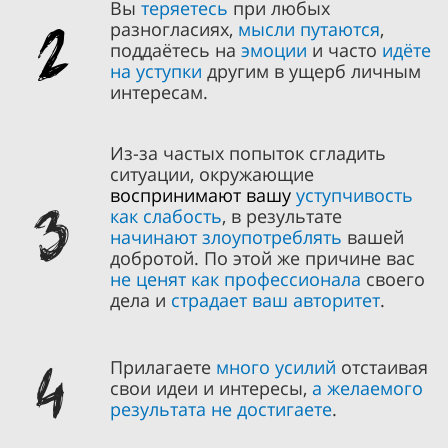
Вы
теряетесь
при любых
2
разногласиях,
мысли путаются
,
поддаётесь на
эмоции
и часто
идёте
на уступки
другим в ущерб личным
интересам.
Из-за частых попыток сгладить
ситуации, окружающие
3
воспринимают вашу
уступчивость
как слабость
, в результате
начинают злоупотреблять
вашей
добротой. По этой же причине вас
не ценят как профессионала
своего
дела и
страдает ваш авторитет
.
4
Прилагаете
много усилий
отстаивая
свои идеи и интересы,
а желаемого
результата не достигаете
.