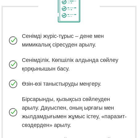
Сенімді жүріс-тұрыс – дене мен
мимикалық сіресуден арылу.
Сенімділік. Көпшілік алдында сөйлеу
қорқынышын басу.
Өзін-өзі таныстыруды меңгеру.
Бірсарынды, қызықсыз сөйлеуден
арылу. Дауыспен, оның ырғағы мен
жылдамдығымен жұмыс істеу, «паразит-
сөздерден» арылу.