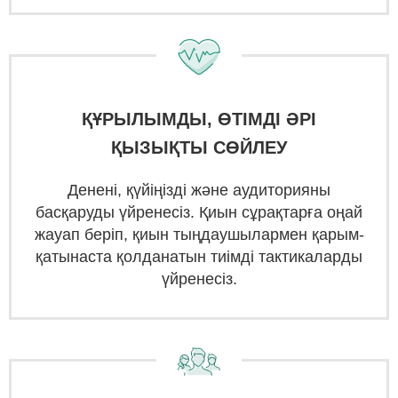
ҚҰРЫЛЫМДЫ, ӨТІМДІ ӘРІ
ҚЫЗЫҚТЫ СӨЙЛЕУ
Денені, қүйіңізді және аудиторияны
басқаруды үйренесіз. Қиын сұрақтарға оңай
жауап беріп, қиын тыңдаушылармен қарым-
қатынаста қолданатын тиімді тактикаларды
үйренесіз.