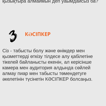
қызықтыра алмаймын деп уаымдайсыз ба?
3
КӘСІПКЕР
Сіз - табысты болу және өнімдер мен
қызметтерді өткізу тілдесе алу қабілетіне
тікелей байланысты екенін, ал керісінше
камера мен аудитория алдында сөйлей
алмау пиар мен табысты төмендетуге
әкелетінін түсінетін КӘСІПКЕР болсаңыз.