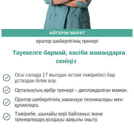
АЙГЕРІМ МАРАТ
оратор шеберлігінің тренері
Тәуекелге
бармай, кәсіби мамандарға
сеніңіз
Осы салада 17 жылдан астам тәжірибесі бар
ұстаздан білім алу.
Орталықтың әрбір тренері – дипломдалған маман.
Оратор шеберлігінің заманауи техникалары мен
құпиялара.
Тәжірибе, шынайы кері байланыс және
тренерлердің қолдауы арқылы оқыту.