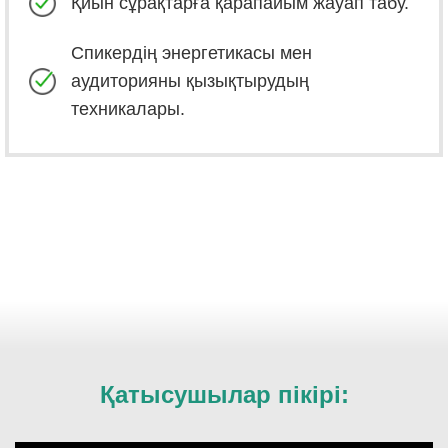
Қиын сұрақтарға қарапайым жауап табу.
Спикердің энергетикасы мен
аудиторияны қызықтырудың
техникалары.
Қатысушылар пікірі: