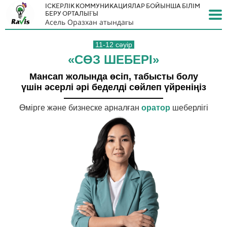
ІСКЕРЛІК КОММУНИКАЦИЯЛАР БОЙЫНША БІЛІМ
БЕРУ ОРТАЛЫҒЫ
Асель Оразхан атындағы
11-12 сәуір
«СӨЗ ШЕБЕРІ»
Мансап жолында өсіп, табысты болу
үшін әсерлі әрі беделді сөйлеп үйреніңіз
Өмірге және бизнеске арналған
оратор
шеберлігі