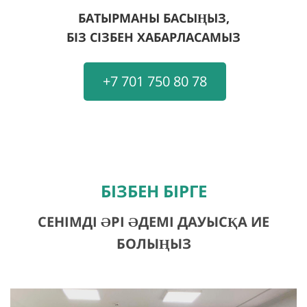
БАТЫРМАНЫ БАСЫҢЫЗ,
БІЗ СІЗБЕН ХАБАРЛАСАМЫЗ
+7 701 750 80 78
БІЗБЕН БІРГЕ
СЕНІМДІ ӘРІ ӘДЕМІ ДАУЫСҚА ИЕ
БОЛЫҢЫЗ