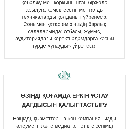
қобалжу мен қорқыныштан біржола
арылуға көмектесетін менталды
техникаларды қолданып үйренесіз.
Сонымен қатар өміріңіздің барлық
салаларында: отбасы, жұмыс,
аудиториядағы керекті адамдарға кәсіби
түрде «ұнауды» үйренесіз.
ӨЗІҢДІ ҚОҒАМДА ЕРКІН ҰСТАУ
ДАҒДЫСЫН ҚАЛЫПТАСТЫРУ
Өзіңізді, қызметтеріңіз бен компанияңызды
әлеуметті және медиа кеңістікте сенімді