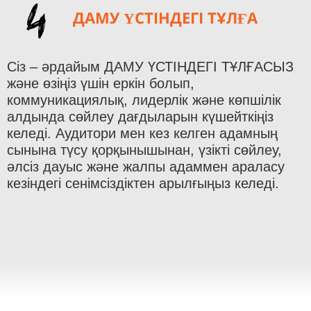
4
ДАМУ ҮСТІНДЕГІ ТҰЛҒА
Сіз – әрдайым ДАМУ ҮСТІНДЕГІ ТҰЛҒАСЫЗ
және өзіңіз үшін еркін болып,
коммуникациялық, лидерлік және көпшілік
алдында сөйлеу дағдыларын күшейткіңіз
келеді. Аудитори мен кез келген адамның
сынына түсу қорқынышынан, үзікті сөйлеу,
әлсіз дауыс және жалпы адаммен араласу
кезіндегі сенімсіздіктен арылғыңыз келеді.