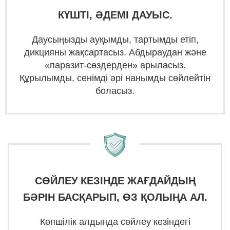
КҮШТІ, ӘДЕМІ ДАУЫС.
Даусыңызды ауқымды, тартымды етіп,
дикцияны жақсартасыз. Абдыраудан және
«паразит-сөздерден» арыласыз.
Құрылымды, сенімді әрі нанымды сөйлейтін
боласыз.
СӨЙЛЕУ КЕЗІНДЕ ЖАҒДАЙДЫҢ
БӘРІН БАСҚАРЫП, ӨЗ ҚОЛЫҢА АЛ.
Көпшілік алдында сөйлеу кезіндегі