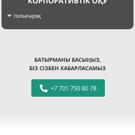
КОРПОРАТИВТІК ОҚУ
толығырақ
БАТЫРМАНЫ БАСЫҢЫЗ,
БІЗ СІЗБЕН ХАБАРЛАСАМЫЗ
+7 701 750 80 78