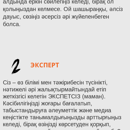
алдында еркін сөйлегіңіз келеді, бірақ ол
қолыңыздан келмесе. Ой шашыраңқы, әлсіз
дауыс, сөзіңіз әсерсіз әрі жүйеленбеген
болса.
2
ЭКСПЕРТ
Сіз – өз білімі мен тәжірибесін түсінікті,
нәтижелі әрі жалықтырмайтындай етіп
жеткізгісі келетін ЭКСПЕТСІЗ (маман).
Кәсібилігіңізді жоғары бағалатып,
табыстандыруға әлеуметтік және медиа
кеңістікте танымалдығыңызды арттырғыңыз
келеді, бірақ өзіңізді көрсетуден қорқып,