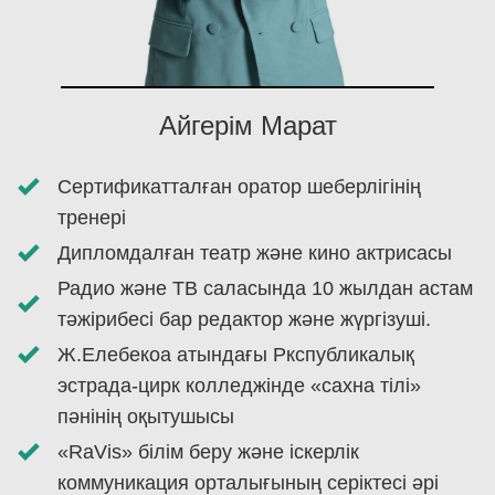
Айгерім Марат
Сертификатталған оратор шеберлігінің
тренері
Дипломдалған театр және кино актрисасы
Радио және ТВ саласында 10 жылдан астам
тәжірибесі бар редактор және жүргізуші.
Ж.Елебекоа атындағы Ркспубликалық
эстрада-цирк колледжінде «сахна тілі»
пәнінің оқытушысы
«RaVis» білім беру және іскерлік
коммуникация орталығының серіктесі әрі