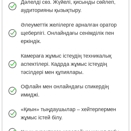
Дәлелді сөз. Жүйелі, қисынды сөйлеп,
аудиторияны қызықтыру.
Әлеуметтік желілерге арналған оратор
щеберлігі. Онлайндағы сенімділік пен
еркіндік.
Камераға жұмыс істеудің техникалық
аспектілері. Кадрда жұмыс істеудің
тәсілдері мен құпиялары.
Офлайн мен онлайндағы спикердің
имиджі.
«Қиын» тыңдаушылар – хейтерлермен
жұмыс істей білу.