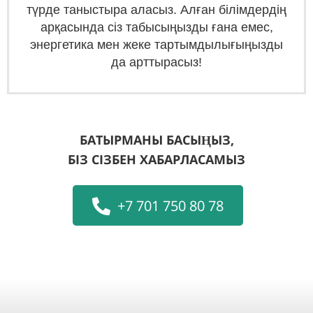
түрде таныстыра аласыз. Алған білімдердің
арқасында сіз табысыңызды ғана емес,
энергетика мен жеке тартымдылығыңызды
да арттырасыз!
БАТЫРМАНЫ БАСЫҢЫЗ,
БІЗ СІЗБЕН ХАБАРЛАСАМЫЗ
+7 701 750 80 78